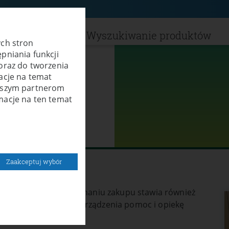
kty
Serwis
Wyszukiwanie produktów
ych stron
pniania funkcji
oraz do tworzenia
acje na temat
naszym partnerom
macje na ten temat
Zaakceptuj wybór
zenia, ale już po dokonaniu zakupu stawia również
a po zainstalowaniu urządzenia pomoc i opiekę