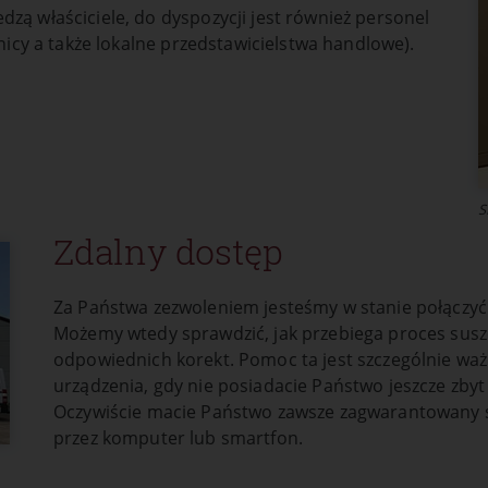
e naszej witryny.
zą właściciele, do dyspozycji jest również personel
ać z funkcji
hnicy a także lokalne przedstawicielstwa handlowe).
dzie działać
S
e
Zdalny dostęp
Za Państwa zezwoleniem jesteśmy w stanie połączyć s
Możemy wtedy sprawdzić, jak przebiega proces susz
odpowiednich korekt. Pomoc ta jest szczególnie waż
urządzenia, gdy nie posiadacie Państwo jeszcze zby
Oczywiście macie Państwo zawsze zagwarantowany s
przez komputer lub smartfon.
e