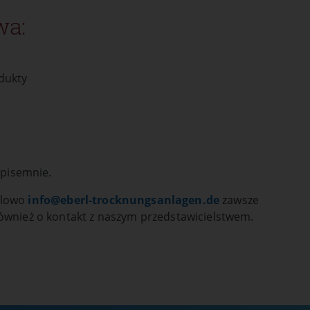
wa:
enia śledzenia
dukty
 pisemnie.
ilowo
info@
eberl-trocknungsanlagen.de
zawsze
ównież o kontakt z naszym przedstawicielstwem.