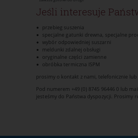
Jeśli interesuje Państ
Opis:
Przechowuje pliki cookie i ustawi
przez okres jednego roku.
przebieg suszenia
specjalne gatunki drewna, specjalne pro
wybór odpowiedniej suszarni
meldunki zdalnej obsługi
oryginalne części zamienne
obróbka termiczna ISPM
prosimy o kontakt z nami, telefonicznie lub
Pod numerem +49 (0) 8745 96446 0 lub ma
jesteśmy do Państwa dyspozycji. Prosimy r