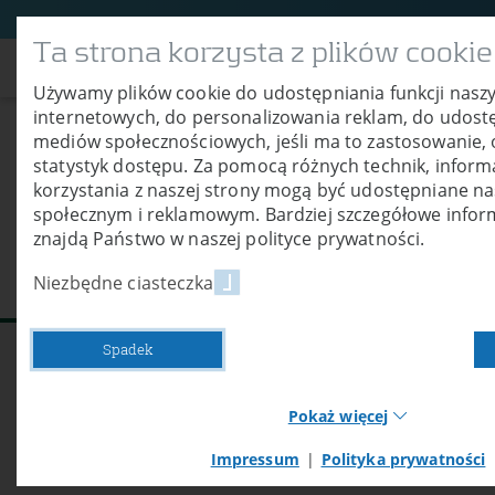
Ta strona korzysta z plików cookie
O nas
Produ
Używamy plików cookie do udostępniania funkcji nasz
internetowych, do personalizowania reklam, do udostę
mediów społecznościowych, jeśli ma to zastosowanie, 
statystyk dostępu. Za pomocą różnych technik, inform
Serwis
korzystania z naszej strony mogą być udostępniane 
społecznym i reklamowym. Bardziej szczegółowe infor
znajdą Państwo w naszej polityce prywatności.
Niezbędne ciasteczka
Spadek
EBERL nie tylko produkuje znakomite urząd
Pokaż więcej
do Państwa dyspozycji fachowe doradztwo 
Impressum
|
Polityka prywatności
serwisową.
Necessary cookies