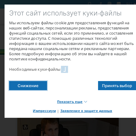
RU
Этот сайт использует куки-файлы
Мы используем файлы cookie для предоставления функций на
наших веб-сайтах, персонализации рекламы, предоставления
Сервис
функций социальных сетей, если это применимо, и составления
статистики доступа. С помощью различных технологий
информация о вашем использовании нашего сайта может быть
передана нашим социальным сетям и рекламным партнерам.
Более подробную информацию об этом вы найдете в нашей
политике конфиденциальности.
Необходимые куки-файлы
Eberl не только производит высококачественное оборудование,
но и после его продажи предоставляет отличный сервис.
Снижение
Принять выбор
Руководство фирмы персонально, а также проектировщики
(техники, инженеры) всегда в Вашем распоряжение.
Показать еще
Импрессиум
|
Заявление о защите данных
Necessary cookies
Необходимые файлы cookie обеспечивают основные
функции нашего сайта. Без этих файлов cookie вы не
сможете использовать, например, функции магазина или