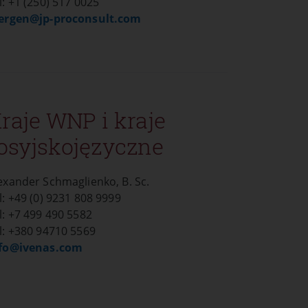
l: +1 (250) 517 0025
uergen@
jp-proconsult.com
raje WNP i kraje
osyjskojęzyczne
exander Schmaglienko, B. Sc.
l: +49 (0) 9231 808 9999
l: +7 499 490 5582
l: +380 94710 5569
fo@
ivenas.com