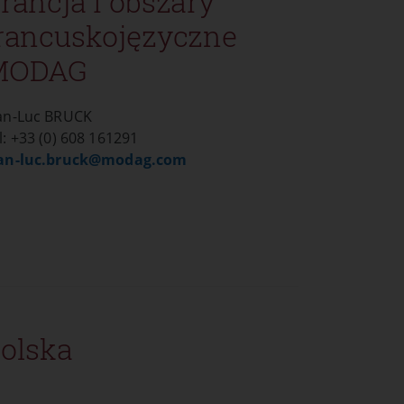
rancja i obszary
rancuskojęzyczne
MODAG
an-Luc BRUCK
l: +33 (0) 608 161291
an-luc.bruck@
modag.com
olska