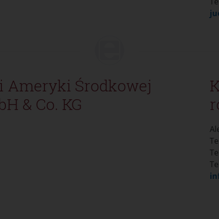
Te
j
i Ameryki Środkowej
K
bH & Co. KG
r
Al
Te
Te
Te
in