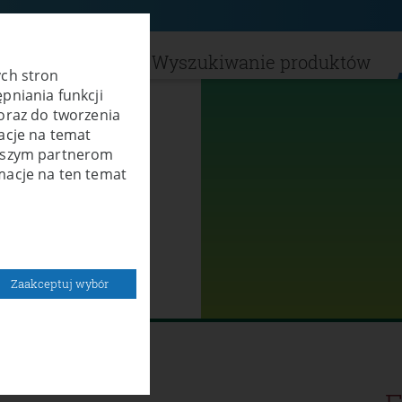
kty
Serwis
Wyszukiwanie produktów
ych stron
pniania funkcji
oraz do tworzenia
acje na temat
naszym partnerom
macje na ten temat
Zaakceptuj wybór