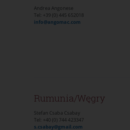
Opis:
Przechowuje pliki cookie i ustawi
Andrea Angonese
przez okres jednego roku.
Tel: +39 (0) 445 652018
info@
angomac.com
Rumunia/Węgry
Stefan Csaba Csabay
Tel: +40 (0) 744 423347
s.csabay@
gmail.com