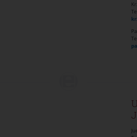
Kr
enia śledzenia
Te
kr
Pa
Te
pa
J
Ju