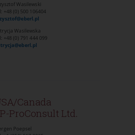
zysztof Wasilewski
l: +48 (0) 500 106404
zysztof@
eberl.pl
trycja Wasilewska
l: +48 (0) 791 444 099
trycja@
eberl.pl
USA/Canada
P-ProConsult Ltd.
ergen Poepsel