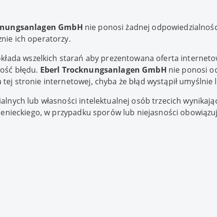
cknungsanlagen GmbH
nie ponosi żadnej odpowiedzialności
nie ich operatorzy.
kłada wszelkich starań aby prezentowana oferta internetow
ość błędu.
Eberl Trocknungsanlagen GmbH
nie ponosi o
tej stronie internetowej, chyba że błąd wystąpił umyślnie
alnych lub własności intelektualnej osób trzecich wynikając
 nienieckiego, w przypadku sporów lub niejasności obowiązu