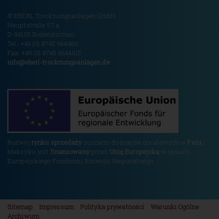
© EBERL Trocknungsanlagen GmbH
Hauptstraße 57 a
D-84155 Bodenkirchen
Tel.: +49 (0) 8745 964460
Fax: +49 (0) 8745 9644615
info@
eberl-trocknungsanlagen.de
Rozwój
rynku sprzedaży
suszarni do krajów docelowych w
Peru
i
Meksyku jest
finansowany
przez
Unię Europejską
w ramach
Europejskiego Funduszu Rozwoju Regionalnego
Sitemap
Impressum
Polityka prywatności
Warunki Ogólne
Archiwum