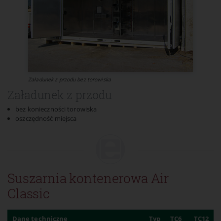
Załadunek z przodu bez torowiska
Załadunek z przodu
bez konieczności torowiska
oszczędność miejsca
Suszarnia kontenerowa Air
Classic
Dane techniczne
Typ
TC6
TC12