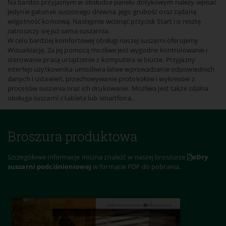
Na bardzo przyjaznym w obsłudze panelu dotykowym należy wpisać
jedynie gatunek suszonego drewna, jego grubość oraz żądaną
wilgotność końcową. Następnie wcisnąć przycisk Start i o resztę
zatroszczy się już sama suszarnia.
W celu bardziej komfortowej obsługi naszej suszarni oferujemy
Wizualizację. Za jej pomocą możliwe jest wygodne kontrolowanie i
sterowanie pracą urządzenie z komputera w biurze. Przyjazny
interfejs użytkownika umożliwia łatwe wprowadzanie odpowiednich
danych i ustawień, przechowywanie protokołów i wykresów z
procesów suszenia oraz ich drukowanie. Możliwa jest także zdalna
obsługa suszarni z tableta lub smartfona.
Broszura produktowa
Szczegółowe informacje można znaleźć w naszej broszurze
eDry
suszarni podciśnieniowej
w formacie PDF do pobrania.