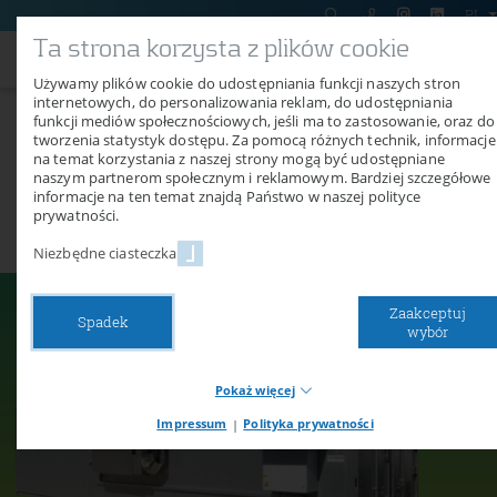
PL
Ta strona korzysta z plików cookie
Używamy plików cookie do udostępniania funkcji naszych stron
internetowych, do personalizowania reklam, do udostępniania
Suszarnia kontenerowa Air
funkcji mediów społecznościowych, jeśli ma to zastosowanie, oraz do
tworzenia statystyk dostępu. Za pomocą różnych technik, informacje
Classic
na temat korzystania z naszej strony mogą być udostępniane
naszym partnerom społecznym i reklamowym. Bardziej szczegółowe
informacje na ten temat znajdą Państwo w naszej polityce
Pełnowartościowe, przystępne cenowo suszarnie
prywatności.
kontenerowe.
Niezbędne ciasteczka
Zaakceptuj
Spadek
wybór
Pokaż więcej
Impressum
|
Polityka prywatności
Necessary cookies
Niezbędne pliki cookie zapewniają podstawowe funkcje naszej
witryny. Bez tych plików cookie nie można na przykład korzystać