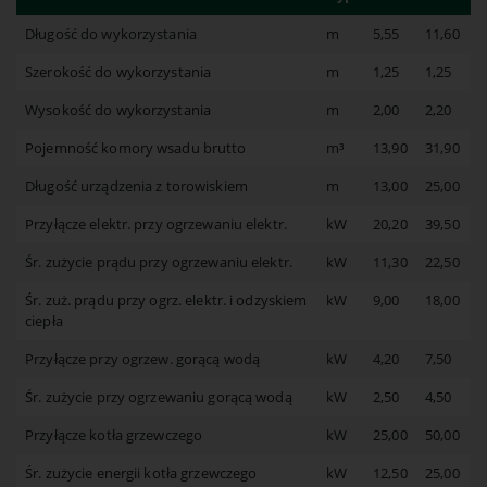
Długość do wykorzystania
m
5,55
11,60
Szerokość do wykorzystania
m
1,25
1,25
Wysokość do wykorzystania
m
2,00
2,20
Pojemność komory wsadu brutto
m³
13,90
31,90
Długość urządzenia z torowiskiem
m
13,00
25,00
Przyłącze elektr. przy ogrzewaniu elektr.
kW
20,20
39,50
Śr. zużycie prądu przy ogrzewaniu elektr.
kW
11,30
22,50
Śr. zuż. prądu przy ogrz. elektr. i odzyskiem
kW
9,00
18,00
ciepła
Przyłącze przy ogrzew. gorącą wodą
kW
4,20
7,50
Śr. zużycie przy ogrzewaniu gorącą wodą
kW
2,50
4,50
Przyłącze kotła grzewczego
kW
25,00
50,00
Śr. zużycie energii kotła grzewczego
kW
12,50
25,00