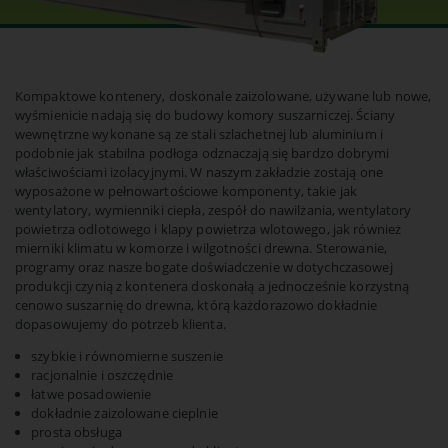
z funkcji sklepu lub logowania. W związku z tym witryna nie
będzie działać prawidłowo bez tych plików cookie.
PHPSESSID cookie
Kompaktowe kontenery, doskonale zaizolowane, używane lub nowe,
Name:
PHPSESSID
wyśmienicie nadają się do budowy komory suszarniczej. Ściany
wewnętrzne wykonane są ze stali szlachetnej lub aluminium i
Provider:
podobnie jak stabilna podłoga odznaczają się bardzo dobrymi
www.eberl-trocknungsanlagen.de
właściwościami izolacyjnymi. W naszym zakładzie zostają one
Cookie duration:
wyposażone w pełnowartościowe komponenty, takie jak
Sesja
wentylatory, wymienniki ciepła, zespół do nawilżania, wentylatory
Opis:
powietrza odlotowego i klapy powietrza wlotowego, jak również
Przechowuje dane logowania.
mierniki klimatu w komorze i wilgotności drewna. Sterowanie,
programy oraz nasze bogate doświadczenie w dotychczasowej
produkcji czynią z kontenera doskonałą a jednocześnie korzystną
Zgoda na pliki cookie
cenowo suszarnię do drewna, którą każdorazowo dokładnie
dopasowujemy do potrzeb klienta.
Name:
cookie_consent
szybkie i równomierne suszenie
Provider:
racjonalnie i oszczędnie
www.eberl-trocknungsanlagen.de
łatwe posadowienie
Cookie duration:
dokładnie zaizolowane cieplnie
1 rok
prosta obsługa