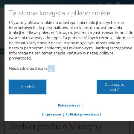
PL
Ta strona korzysta z plików cookie
Używamy plików cookie do udostępniania funkcji naszych stron
internetowych, do personalizowania reklam, do udostępniania
Maszyny używane
funkcji mediów społecznościowych, jeśli ma to zastosowanie, oraz do
tworzenia statystyk dostępu. Za pomocą różnych technik, informacje
na temat korzystania z naszej strony mogą być udostępniane
naszym partnerom społecznym i reklamowym. Bardziej szczegółowe
informacje na ten temat znajdą Państwo w naszej polityce
prywatności.
Niezbędne ciasteczka
Maszyny używane
Zaakceptuj
Spadek
Nawet rozgrzane produkty nadal działają dobrze.
wybór
Po prostu zapytaj!
Pokaż więcej
Impressum
|
Polityka prywatności
Necessary cookies
Szybka prośba o Maszyny
Niezbędne pliki cookie zapewniają podstawowe funkcje naszej
witryny. Bez tych plików cookie nie można na przykład korzystać