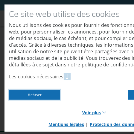
Ce site web utilise des cookies
A propos de nous
Nous utilisons des cookies pour fournir des fonctionna
web, pour personnaliser les annonces, pour fournir de
de médias sociaux, le cas échéant, et pour compiler de
d'accès. Grâce à diverses techniques, les informations 
Container de
utilisation de notre site peuvent être partagées avec 
médias sociaux et de la publicité. Vous trouverez des 
détaillées à ce sujet dans notre politique de confidentia
Air Classic
Les cookies nécessaires
Les chambres de séchage de g
Refuser
un prix tout de même avanta
Voir plus
Mentions légales
|
Protection des donn
Necessary cookies