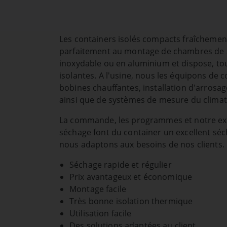
Les cookies nécessaires mettent à disposition les fo
de notre site web. Sans ces cookies, vous ne pouve
utiliser les fonctions de la boutique ou les connexio
Les containers isolés compacts fraîchemen
fonctionnera donc pas correctement sans ces cooki
parfaitement au montage de chambres de sé
inoxydable ou en aluminium et dispose, tou
PHPSESSID Cookie
isolantes. A l'usine, nous les équipons de 
Name:
PHPSESSID
bobines chauffantes, installation d'arrosag
ainsi que de systèmes de mesure du climat 
Provider:
www.eberl-trocknungsanlagen.d
La commande, les programmes et notre expé
Cookie duration:
Session
séchage font du container un excellent sé
Description:
Enregistre les données de connex
nous adaptons aux besoins de nos clients.
Séchage rapide et régulier
Cookie Consent
Prix avantageux et économique
Name:
cookie_consent
Montage facile
Très bonne isolation thermique
Provider:
www.eberl-trocknungsanlagen.d
Utilisation facile
Cookie duration:
1 an
Des solutions adaptées au client