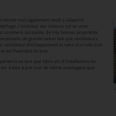
nctions de base
z par exemple pas
ns. Le site web ne
t révisés mais également neufs s'adaptent
es.
chage. L'intérieur des cloisons est en acier
t comme le sol stable, de très bonnes propriétés
composants de grande valeur tels que ventilateurs,
e, ventilateur d'échappement et valve d'arrivée d'air
et de l'humidité du bois.
e
rience en tant que fabricant d'installations de
choir à bois à prix tout de même avantageux que
ion.
C
e