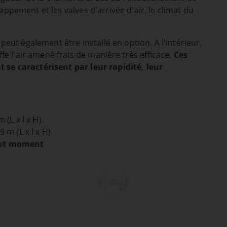
appement et les valves d'arrivée d'air, le climat du
ut également être installé en option. A l'intérieur,
e l'air amené frais de manière très efficace.
Ces
t se caractérisent par leur rapidité, leur
 (L x l x H)
 m (L x l x H)
tout moment