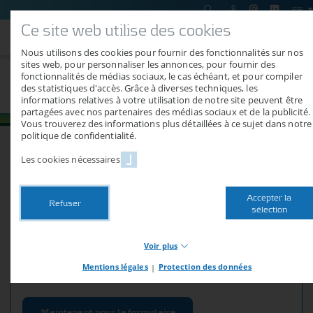
FR
Ce site web utilise des cookies
Nous utilisons des cookies pour fournir des fonctionnalités sur nos
sites web, pour personnaliser les annonces, pour fournir des
fonctionnalités de médias sociaux, le cas échéant, et pour compiler
Machines d'occasion
des statistiques d'accès. Grâce à diverses techniques, les
informations relatives à votre utilisation de notre site peuvent être
partagées avec nos partenaires des médias sociaux et de la publicité.
Vous trouverez des informations plus détaillées à ce sujet dans notre
politique de confidentialité.
Les cookies nécessaires
Demande rapide pour Machines
Accepter la
Refuser
sélection
d'occasion
Notre formulaire de demande pratique vous mènera
Voir plus
rapidement à toutes les réponses.
Mentions légales
|
Protection des données
Necessary cookies
Les cookies nécessaires mettent à disposition les fonctions de
base de notre site web. Sans ces cookies, vous ne pouvez par
Maintenant pour le formulaire