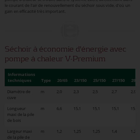
le courant de l'air de renouvellement du séchoir sous vide, d'où un
gain en efficacité très important.
Séchoir à économie d'énergie avec
pompe à chaleur V-Premium
Informations
techniques
Type
20/65
23/150
25/150
27/150
29/1
Diamètre de
m
2,0
2,3
2,5
2,7
2,9
cuve
Longueur
m
6,6
15,1
15,1
15,1
15,1
maxi de la pile
de bois
Largeur maxi
m
1,2
1,25
1,25
1,4
1,25
de la pile de