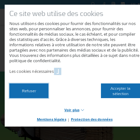
FR
Ce site web utilise des cookies
Nous utilisons des cookies pour fournir des fonctionnalités sur nos
sites web, pour personnaliser les annonces, pour fournir des
fonctionnalités de médias sociaux, le cas échéant, et pour compiler
V-Premium
des statistiques d'accès. Grâce à diverses techniques, les
informations relatives à votre utilisation de notre site peuvent être
Le séchoir à économie d'énergie avec pompe à chaleur, sans
partagées avec nos partenaires des médias sociaux et de la publicité.
connexion à une source de chaleur, sans prise d'eau, avec
Vous trouverez des informations plus détaillées à ce sujet dans notre
seulement un peu d'électricité
politique de confidentialité.
Les cookies nécessaires
Accepter la
Refuser
sélection
Voir plus
Mentions légales
|
Protection des données
Necessary cookies
Les cookies nécessaires mettent à disposition les fonctions de
base de notre site web. Sans ces cookies, vous ne pouvez par