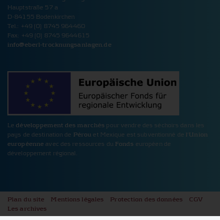
Hauptstraße 57 a
D-84155 Bodenkirchen
Tel.: +49 (0) 8745 964460
Fax: +49 (0) 8745 9644615
info@
eberl-trocknungsanlagen.de
Le
développement des marchés
pour vendre des séchoirs dans les
pays de destination de
Pérou
et Mexique est subventionné de
l'Union
européenne
avec des ressources du
Fonds
européen de
développement régional.
Plan du site
Mentions légales
Protection des données
CGV
Les archives