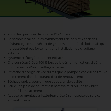
exemple pas utiliser les fonctions de la boutique ou les
connexions. Le site web ne fonctionnera donc pas correctement
sans ces cookies.
PHPSESSID Cookie
Name:
PHPSESSID
Pour des quantités de bois de 12 à 100 m³
Le séchoir idéal pour les commerçants de bois et les scieries
Provider:
www.eberl-trocknungsanlagen.de
désirant également sécher de grandes quantités de bois mais qui
ne possèdent pas forcément une installation de chauffage
Cookie duration:
externe.
Session
Système et énergétiquement efficace
Description:
Chaleur récupérée à 100 % lors de la déshumidification, d'où la
Enregistre les données de connexion.
non nécessité d'un chauffage externe
Efficacité d'énergie élevée du fait que la pompe à chaleur se trouve
Cookie Consent
directement dans le courant d'air de renouvellement
Séchage rapide, économique et de grande qualité
Name:
Seule une prise de courant est nécessaire, d'où une flexibilité
cookie_consent
quant à l'emplacement
Adapté au montage à l'extérieur grâce à son espace de service
Provider:
www.eberl-trocknungsanlagen.de
anti-gel intégré
Cookie duration:
1 an