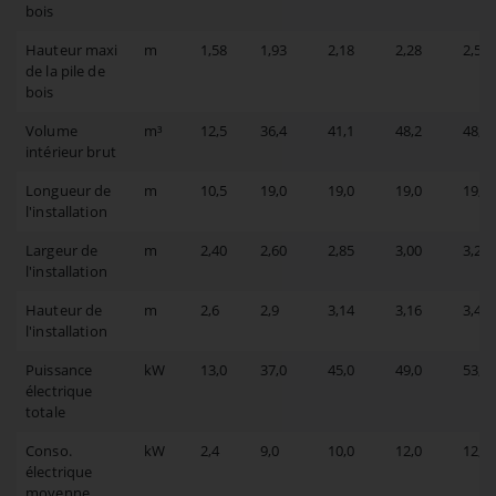
bois
Hauteur maxi
m
1,58
1,93
2,18
2,28
2,58
de la pile de
bois
Volume
m³
12,5
36,4
41,1
48,2
48,7
intérieur brut
Longueur de
m
10,5
19,0
19,0
19,0
19,0
l'installation
Largeur de
m
2,40
2,60
2,85
3,00
3,2
l'installation
Hauteur de
m
2,6
2,9
3,14
3,16
3,4
l'installation
Puissance
kW
13,0
37,0
45,0
49,0
53,0
électrique
totale
Conso.
kW
2,4
9,0
10,0
12,0
12,0
électrique
moyenne