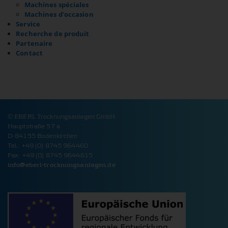
exemple pas utiliser les fonctions de la boutique ou les
Machines spéciales
connexions. Le site web ne fonctionnera donc pas correctement
Machines d'occasion
sans ces cookies.
Service
Recherche de produit
PHPSESSID Cookie
Partenaire
Contact
Name:
PHPSESSID
Provider:
www.eberl-trocknungsanlagen.de
Cookie duration:
Session
© EBERL Trocknungsanlagen GmbH
Description:
Hauptstraße 57 a
Enregistre les données de connexion.
D-84155 Bodenkirchen
Tel.: +49 (0) 8745 964460
Cookie Consent
Fax: +49 (0) 8745 9644615
info@
eberl-trocknungsanlagen.de
Name:
cookie_consent
Provider:
www.eberl-trocknungsanlagen.de
Cookie duration:
1 an