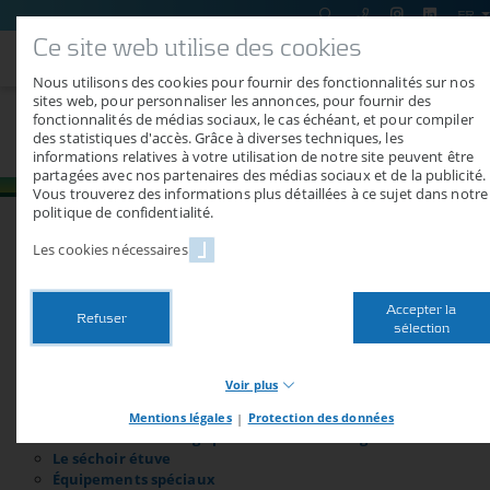
FR
Ce site web utilise des cookies
Nous utilisons des cookies pour fournir des fonctionnalités sur nos
sites web, pour personnaliser les annonces, pour fournir des
fonctionnalités de médias sociaux, le cas échéant, et pour compiler
Plan du site
des statistiques d'accès. Grâce à diverses techniques, les
informations relatives à votre utilisation de notre site peuvent être
partagées avec nos partenaires des médias sociaux et de la publicité.
Vous trouverez des informations plus détaillées à ce sujet dans notre
politique de confidentialité.
Les cookies nécessaires
A propos de nous
Produits
Accepter la
V-Basic
Refuser
sélection
V-Comfort
V-Premium
Container de traitement thermique Air Classic
Voir plus
Container de séchage Air Classic
Container de séchage Air Classic avec pompe à chaleur
Mentions légales
|
Protection des données
Necessary cookies
Container de séchage pour bois de chauffage Air Classic
Les cookies nécessaires mettent à disposition les fonctions de
Le séchoir étuve
base de notre site web. Sans ces cookies, vous ne pouvez par
Équipements spéciaux