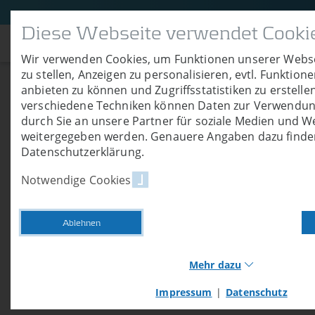
Diese Webseite verwendet Cooki
Über uns
P
Wir verwenden Cookies, um Funktionen unserer Webse
zu stellen, Anzeigen zu personalisieren, evtl. Funktion
anbieten zu können und Zugriffsstatistiken zu erstelle
Auslieferung V-Pr
verschiedene Techniken können Daten zur Verwendun
durch Sie an unsere Partner für soziale Medien und 
weitergegeben werden. Genauere Angaben dazu finden
31.10.2025
Datenschutzerklärung.
Im Oktober 2025 wurde ein Vakuumtrockne
Notwendige Cookies
Deutschland ausgeliefert, der mittlerweile
Ablehnen
Mehr dazu
Impressum
|
Datenschutz
Notwendige Cookies