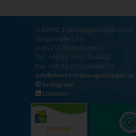
Notwendige Cookies stellen Grundfunktionen unser
Verfügung. Ohne diese Cookies können Sie z.B. kein
oder Logins nutzen. Die Webseite wird also ohne die
richtig funktionieren.
© EBERL Trocknungsanlagen GmbH
PHPSESSID Cookie
Hauptstraße 57 a
D-84155 Bodenkirchen
Name:
PHPSESSID
Tel.: +49 (0) 8745 964460
Anbieter:
www.eberl-trocknungsanlagen.d
Fax: +49 (0) 8745 9644615
Cookie Laufzeit:
Session
info@
eberl-trocknungsanlagen.de
Beschreibung:
Speichert Logindaten.
Instagram
Linkedin
Cookie Consent
Name:
cookie_consent
Anbieter:
www.eberl-trocknungsanlagen.d
Cookie Laufzeit:
1 Jahr