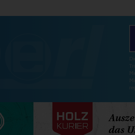
er Webseite zur
e Shopfunktionen
se Cookies nicht
D
e
Tr
Me
Mi
re
e