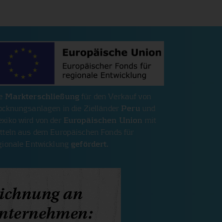
ie
Markterschließung
für den Verkauf von
ocknungsanlagen in die Zielländer
Peru
und
xiko wird von der
Europäischen Union
mit
tteln aus dem Europäischen Fonds für
gionale Entwicklung
gefördert.