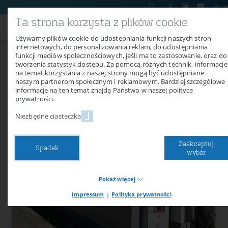
PL
Ta strona korzysta z plików cookie
Używamy plików cookie do udostępniania funkcji naszych stron
internetowych, do personalizowania reklam, do udostępniania
funkcji mediów społecznościowych, jeśli ma to zastosowanie, oraz do
Dostawa TC 17 EVW do
tworzenia statystyk dostępu. Za pomocą różnych technik, informacje
na temat korzystania z naszej strony mogą być udostępniane
Niemiec
naszym partnerom społecznym i reklamowym. Bardziej szczegółowe
informacje na ten temat znajdą Państwo w naszej polityce
prywatności.
04/02/2026
Niezbędne ciasteczka
W kwietniu 2026 r. do klienta w Niemczech dostarczono suszarnię
kontenerową Air Classic TC 17 EVW.
Zaakceptuj
Spadek
wybór
Pokaż więcej
Impressum
|
Polityka prywatności
Necessary cookies
Niezbędne pliki cookie zapewniają podstawowe funkcje naszej
witryny. Bez tych plików cookie nie można na przykład korzystać